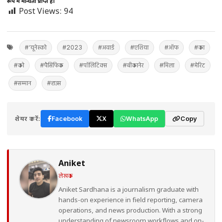
रूप में मान्यता प्राप्त है।
Post Views:
94
#‘यूनेस्को
#2023
#अवार्ड
#एशिया
#ऑफ
#का
#को
#पैसिफिक
#पॉलिटिक्स
#बीकानेर
#मिला
#मेरिट
#सम्मान
#हाउस
शेयर करें:
Facebook
X
WhatsApp
Copy
Aniket
लेखक
Aniket Sardhana is a journalism graduate with
hands-on experience in field reporting, camera
operations, and news production. With a strong
understanding of newsroom workflows and on-