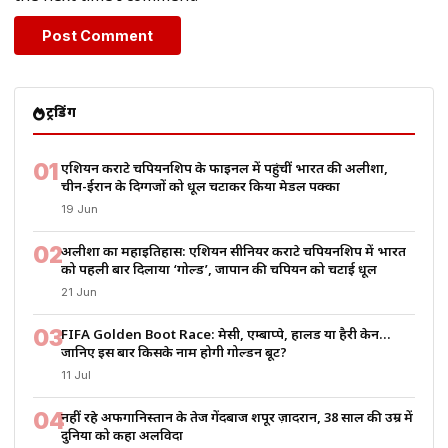
ट्रेंडिंग
01
एशियन कराटे चैंपियनशिप के फाइनल में पहुंचीं भारत की अलीशा,
चीन-ईरान के दिग्गजों को धूल चटाकर किया मेडल पक्का
19 Jun
02
अलीशा का महाइतिहास: एशियन सीनियर कराटे चैंपियनशिप में भारत
को पहली बार दिलाया ‘गोल्ड’, जापान की चैंपियन को चटाई धूल
21 Jun
03
FIFA Golden Boot Race: मेसी, एम्बाप्पे, हालैंड या हैरी केन…
जानिए इस बार किसके नाम होगी गोल्डन बूट?
11 Jul
04
नहीं रहे अफगानिस्तान के तेज गेंदबाज शपूर ज़ादरान, 38 साल की उम्र में
दुनिया को कहा अलविदा