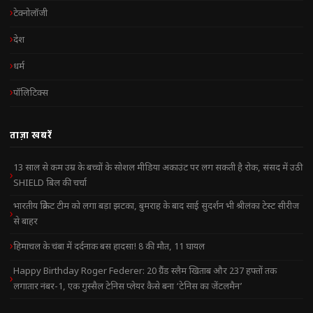
टेक्नोलॉजी
देश
धर्म
पॉलिटिक्स
ताज़ा खबरें
13 साल से कम उम्र के बच्चों के सोशल मीडिया अकाउंट पर लग सकती है रोक, संसद में उठी
SHIELD बिल की चर्चा
भारतीय क्रिकेट टीम को लगा बड़ा झटका, बुमराह के बाद साई सुदर्शन भी श्रीलंका टेस्ट सीरीज
से बाहर
हिमाचल के चंबा में दर्दनाक बस हादसा! 8 की मौत, 11 घायल
Happy Birthday Roger Federer: 20 ग्रैंड स्लैम खिताब और 237 हफ्तों तक
लगातार नंबर-1, एक गुस्सैल टेनिस प्लेयर कैसे बना ‘टेनिस का जेंटलमैन’