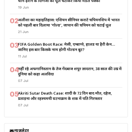
चीन-ईरान के दिग्गजों को धूल चटाकर किया मेडल पक्का
19 Jun
02
अलीशा का महाइतिहास: एशियन सीनियर कराटे चैंपियनशिप में भारत
को पहली बार दिलाया ‘गोल्ड’, जापान की चैंपियन को चटाई धूल
21 Jun
03
FIFA Golden Boot Race: मेसी, एम्बाप्पे, हालैंड या हैरी केन…
जानिए इस बार किसके नाम होगी गोल्डन बूट?
11 Jul
04
नहीं रहे अफगानिस्तान के तेज गेंदबाज शपूर ज़ादरान, 38 साल की उम्र में
दुनिया को कहा अलविदा
07 Jul
05
Akriti Sutar Death Case: शादी के 72 दिन बाद मौत, दहेज,
प्रताड़ना और रहस्यमयी घटनाक्रम के शक में पति गिरफ्तार
07 Jul
न्यूज़लेटर