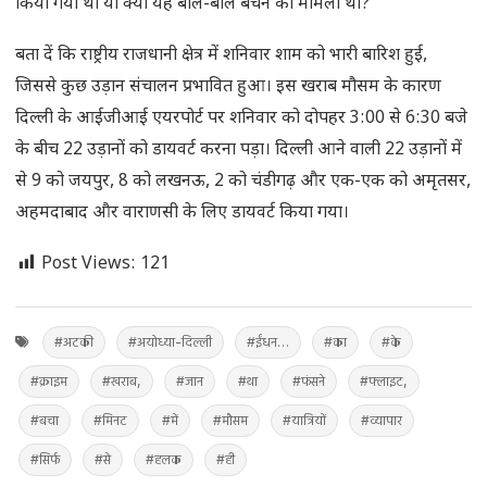
किया गया था या क्या यह बाल-बाल बचने का मामला था?’
बता दें कि राष्ट्रीय राजधानी क्षेत्र में शनिवार शाम को भारी बारिश हुई,
जिससे कुछ उड़ान संचालन प्रभावित हुआ। इस खराब मौसम के कारण
दिल्ली के आईजीआई एयरपोर्ट पर शनिवार को दोपहर 3:00 से 6:30 बजे
के बीच 22 उड़ानों को डायवर्ट करना पड़ा। दिल्ली आने वाली 22 उड़ानों में
से 9 को जयपुर, 8 को लखनऊ, 2 को चंडीगढ़ और एक-एक को अमृतसर,
अहमदाबाद और वाराणसी के लिए डायवर्ट किया गया।
Post Views:
121
#अटकी
#अयोध्या-दिल्ली
#ईंधन…
#का
#के
#क्राइम
#खराब,
#जान
#था
#फंसने
#फ्लाइट,
#बचा
#मिनट
#में
#मौसम
#यात्रियों
#व्यापार
#सिर्फ
#से
#हलक
#ही