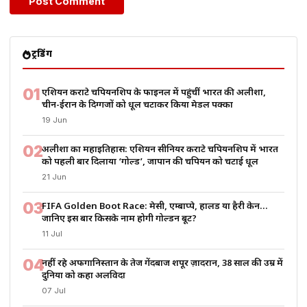
ट्रेंडिंग
01
एशियन कराटे चैंपियनशिप के फाइनल में पहुंचीं भारत की अलीशा,
चीन-ईरान के दिग्गजों को धूल चटाकर किया मेडल पक्का
19 Jun
02
अलीशा का महाइतिहास: एशियन सीनियर कराटे चैंपियनशिप में भारत
को पहली बार दिलाया ‘गोल्ड’, जापान की चैंपियन को चटाई धूल
21 Jun
03
FIFA Golden Boot Race: मेसी, एम्बाप्पे, हालैंड या हैरी केन…
जानिए इस बार किसके नाम होगी गोल्डन बूट?
11 Jul
04
नहीं रहे अफगानिस्तान के तेज गेंदबाज शपूर ज़ादरान, 38 साल की उम्र में
दुनिया को कहा अलविदा
07 Jul