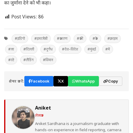
का जुर्माना देने को भी कहा।
Post Views:
86
#इंडिगो
#इमरजेंसी
#कारण
#की
#के
#क्राइम
#जा
#दिल्ली
#दुर्गंध
#देश-विदेश
#मुंबई
#में
#रहे
#लैंडिंग
#विमान
शेयर करें:
Facebook
X
WhatsApp
Copy
Aniket
लेखक
Aniket Sardhana is a journalism graduate with
hands-on experience in field reporting, camera