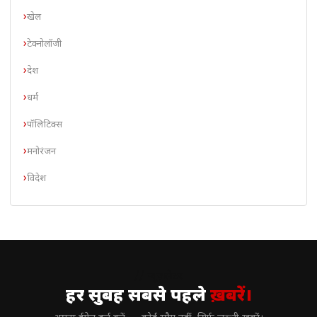
खेल
टेक्नोलॉजी
देश
धर्म
पॉलिटिक्स
मनोरंजन
विदेश
// न्यूज़लेटर
हर सुबह सबसे पहले
ख़बरें।