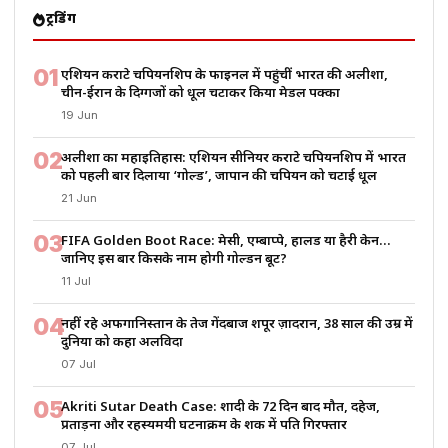
ट्रेंडिंग
01
एशियन कराटे चैंपियनशिप के फाइनल में पहुंचीं भारत की अलीशा,
चीन-ईरान के दिग्गजों को धूल चटाकर किया मेडल पक्का
19 Jun
02
अलीशा का महाइतिहास: एशियन सीनियर कराटे चैंपियनशिप में भारत
को पहली बार दिलाया ‘गोल्ड’, जापान की चैंपियन को चटाई धूल
21 Jun
03
FIFA Golden Boot Race: मेसी, एम्बाप्पे, हालैंड या हैरी केन…
जानिए इस बार किसके नाम होगी गोल्डन बूट?
11 Jul
04
नहीं रहे अफगानिस्तान के तेज गेंदबाज शपूर ज़ादरान, 38 साल की उम्र में
दुनिया को कहा अलविदा
07 Jul
05
Akriti Sutar Death Case: शादी के 72 दिन बाद मौत, दहेज,
प्रताड़ना और रहस्यमयी घटनाक्रम के शक में पति गिरफ्तार
07 Jul