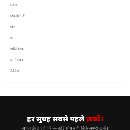
खेल
टेक्नोलॉजी
देश
धर्म
पॉलिटिक्स
मनोरंजन
विदेश
// न्यूज़लेटर
हर सुबह सबसे पहले
ख़बरें।
अपना ईमेल दर्ज करें — कोई स्पैम नहीं, सिर्फ ज़रूरी खबरें।