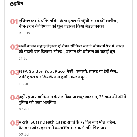
ट्रेंडिंग
01
एशियन कराटे चैंपियनशिप के फाइनल में पहुंचीं भारत की अलीशा,
चीन-ईरान के दिग्गजों को धूल चटाकर किया मेडल पक्का
19 Jun
02
अलीशा का महाइतिहास: एशियन सीनियर कराटे चैंपियनशिप में भारत
को पहली बार दिलाया ‘गोल्ड’, जापान की चैंपियन को चटाई धूल
21 Jun
03
FIFA Golden Boot Race: मेसी, एम्बाप्पे, हालैंड या हैरी केन…
जानिए इस बार किसके नाम होगी गोल्डन बूट?
11 Jul
04
नहीं रहे अफगानिस्तान के तेज गेंदबाज शपूर ज़ादरान, 38 साल की उम्र में
दुनिया को कहा अलविदा
07 Jul
05
Akriti Sutar Death Case: शादी के 72 दिन बाद मौत, दहेज,
प्रताड़ना और रहस्यमयी घटनाक्रम के शक में पति गिरफ्तार
07 Jul