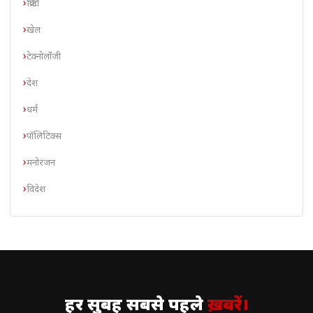
क्रिप्टो
खेल
टेक्नोलॉजी
देश
धर्म
पॉलिटिक्स
मनोरंजन
विदेश
// न्यूज़लेटर
हर सुबह सबसे पहले
ख़बरें।