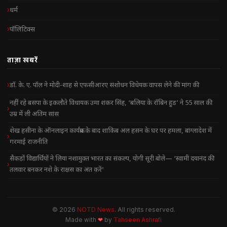
धर्म
पॉलिटिक्स
ताज़ा खबरें
डॉ. के. ए. पॉल ने मोदी-शाह से एफसीआरए संशोधन विधेयक वापस लेने की मांग की
नहीं रहे बसपा के इकलौते विधायक उमा शंकर सिंह, ‘बलिया के रॉबिन हुड’ ने 55 साल की
उम्र में ली अंतिम सांस
शेख हसीना के ऑनलाइन कार्यक्रम के बाद शाकिब अल हसन के घर पर हमला, बांग्लादेश में
गरमाई राजनीति
सैकड़ों विद्यार्थियों ने लिया नशामुक्त भारत का संकल्प, योगी सूरी बोले— ‘स्वामी दयानंद की
तलवार बनकर नशे के राक्षस का अंत करें’
© 2026
NOTD News
. All rights reserved.
Made with
❤
by
Tahseen Ashrafi