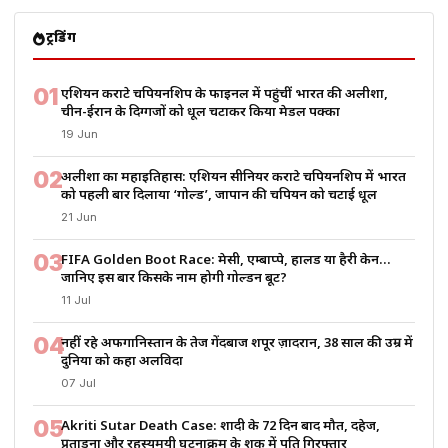
ट्रेंडिंग
01
एशियन कराटे चैंपियनशिप के फाइनल में पहुंचीं भारत की अलीशा,
चीन-ईरान के दिग्गजों को धूल चटाकर किया मेडल पक्का
19 Jun
02
अलीशा का महाइतिहास: एशियन सीनियर कराटे चैंपियनशिप में भारत
को पहली बार दिलाया ‘गोल्ड’, जापान की चैंपियन को चटाई धूल
21 Jun
03
FIFA Golden Boot Race: मेसी, एम्बाप्पे, हालैंड या हैरी केन…
जानिए इस बार किसके नाम होगी गोल्डन बूट?
11 Jul
04
नहीं रहे अफगानिस्तान के तेज गेंदबाज शपूर ज़ादरान, 38 साल की उम्र में
दुनिया को कहा अलविदा
07 Jul
05
Akriti Sutar Death Case: शादी के 72 दिन बाद मौत, दहेज,
प्रताड़ना और रहस्यमयी घटनाक्रम के शक में पति गिरफ्तार