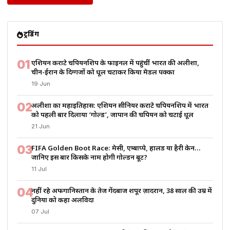
ट्रेंडिंग
01
एशियन कराटे चैंपियनशिप के फाइनल में पहुंचीं भारत की अलीशा,
चीन-ईरान के दिग्गजों को धूल चटाकर किया मेडल पक्का
19 Jun
02
अलीशा का महाइतिहास: एशियन सीनियर कराटे चैंपियनशिप में भारत
को पहली बार दिलाया ‘गोल्ड’, जापान की चैंपियन को चटाई धूल
21 Jun
03
FIFA Golden Boot Race: मेसी, एम्बाप्पे, हालैंड या हैरी केन…
जानिए इस बार किसके नाम होगी गोल्डन बूट?
11 Jul
04
नहीं रहे अफगानिस्तान के तेज गेंदबाज शपूर ज़ादरान, 38 साल की उम्र में
दुनिया को कहा अलविदा
07 Jul