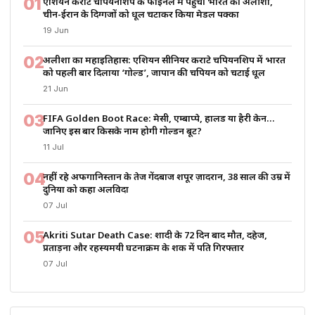
01
एशियन कराटे चैंपियनशिप के फाइनल में पहुंचीं भारत की अलीशा,
चीन-ईरान के दिग्गजों को धूल चटाकर किया मेडल पक्का
19 Jun
02
अलीशा का महाइतिहास: एशियन सीनियर कराटे चैंपियनशिप में भारत
को पहली बार दिलाया ‘गोल्ड’, जापान की चैंपियन को चटाई धूल
21 Jun
03
FIFA Golden Boot Race: मेसी, एम्बाप्पे, हालैंड या हैरी केन…
जानिए इस बार किसके नाम होगी गोल्डन बूट?
11 Jul
04
नहीं रहे अफगानिस्तान के तेज गेंदबाज शपूर ज़ादरान, 38 साल की उम्र में
दुनिया को कहा अलविदा
07 Jul
05
Akriti Sutar Death Case: शादी के 72 दिन बाद मौत, दहेज,
प्रताड़ना और रहस्यमयी घटनाक्रम के शक में पति गिरफ्तार
07 Jul