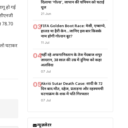
दिलाया ‘गोल्ड’, जापान की चैंपियन को चटाई
ागू हो गई
धूल
21 Jun
ं सीएनजी
मत 78.70
03
FIFA Golden Boot Race: मेसी, एम्बाप्पे,
हालैंड या हैरी केन…जानिए इस बार किसके
नाम होगी गोल्डन बूट?
11 Jul
 किलो घटाकर
04
नहीं रहे अफगानिस्तान के तेज गेंदबाज शपूर
ज़ादरान, 38 साल की उम्र में दुनिया को कहा
अलविदा
07 Jul
05
Akriti Sutar Death Case: शादी के 72
दिन बाद मौत, दहेज, प्रताड़ना और रहस्यमयी
घटनाक्रम के शक में पति गिरफ्तार
07 Jul
न्यूज़लेटर