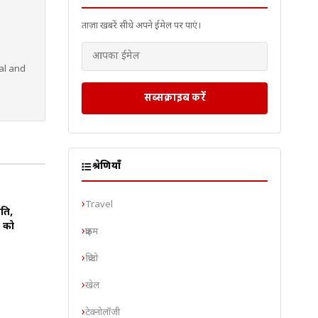
ताज़ा खबरें सीधे अपने ईमेल पर पाएं।
al and
सब्सक्राइब करें
श्रेणियाँ
Travel
ंति,
 को
क्राइम
क्रिप्टो
खेल
टेक्नोलॉजी