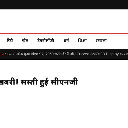
क्रिप्टो
खेल
टेक्नोलॉजी
धर्म
शिक्षा
स्वास्थ्य
भारत में लॉन्च हुआ Vivo S2, 7050mAh बैटरी और Curved AMOLED Display के साथ जान
खबरी! सस्ती हुई सीएनजी