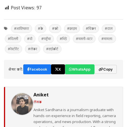
Post Views:
97
#आविष्कार
#के
#को
#क्राइम
#चिकन
#दाल
#दिल्ली
#दो
#पहुँचा
#भिड़े
#मखनी-बटर
#मामला:
#रेस्टोरेंट
#लेकर
#हाईकोर्ट
शेयर करें:
Facebook
X
WhatsApp
Copy
Aniket
लेखक
Aniket Sardhana is a journalism graduate with
hands-on experience in field reporting, camera
operations, and news production. With a strong