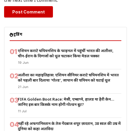
the next time I comment.
ट्रेंडिंग
01
एशियन कराटे चैंपियनशिप के फाइनल में पहुंचीं भारत की अलीशा,
चीन-ईरान के दिग्गजों को धूल चटाकर किया मेडल पक्का
19 Jun
02
अलीशा का महाइतिहास: एशियन सीनियर कराटे चैंपियनशिप में भारत
को पहली बार दिलाया ‘गोल्ड’, जापान की चैंपियन को चटाई धूल
21 Jun
03
FIFA Golden Boot Race: मेसी, एम्बाप्पे, हालैंड या हैरी केन…
जानिए इस बार किसके नाम होगी गोल्डन बूट?
11 Jul
04
नहीं रहे अफगानिस्तान के तेज गेंदबाज शपूर ज़ादरान, 38 साल की उम्र में
दुनिया को कहा अलविदा