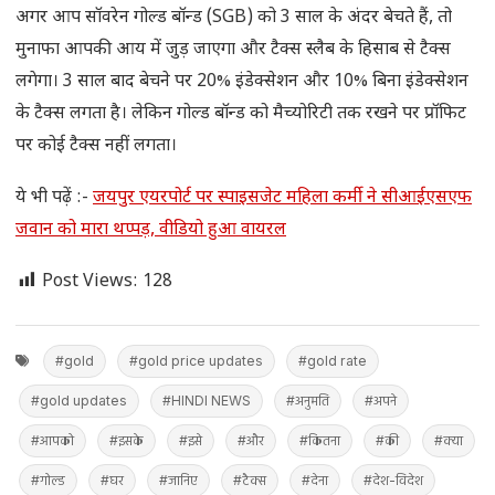
अगर आप सॉवरेन गोल्ड बॉन्ड (SGB) को 3 साल के अंदर बेचते हैं, तो
मुनाफा आपकी आय में जुड़ जाएगा और टैक्स स्लैब के हिसाब से टैक्स
लगेगा। 3 साल बाद बेचने पर 20% इंडेक्सेशन और 10% बिना इंडेक्सेशन
के टैक्स लगता है। लेकिन गोल्ड बॉन्ड को मैच्योरिटी तक रखने पर प्रॉफिट
पर कोई टैक्स नहीं लगता।
ये भी पढ़ें :-
जयपुर एयरपोर्ट पर स्पाइसजेट महिला कर्मी ने सीआईएसएफ
जवान को मारा थप्पड़, वीडियो हुआ वायरल
Post Views:
128
#gold
#gold price updates
#gold rate
#gold updates
#HINDI NEWS
#अनुमति
#अपने
#आपको
#इसके
#इसे
#और
#कितना
#की
#क्या
#गोल्ड
#घर
#जानिए
#टैक्स
#देना
#देश-विदेश