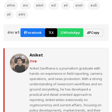
#नियम
#पर
#बेचने
#भी
#में
#रखने
#शर्तें।
#है
#होगा
शेयर करें:
Facebook
X
WhatsApp
Copy
Aniket
लेखक
Aniket Sardhana is a journalism graduate with
hands-on experience in field reporting, camera
operations, and news production. With a strong
understanding of newsroom workflows and on-
ground storytelling, he has developed a
practical and detail-oriented approach to
reporting. Aniket writes extensively on
cryptocurrency and current affairs, focusing on
policy developments, market trends, and their