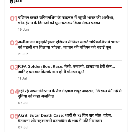
ट्रेंडिंग
01
एशियन कराटे चैंपियनशिप के फाइनल में पहुंचीं भारत की अलीशा,
चीन-ईरान के दिग्गजों को धूल चटाकर किया मेडल पक्का
19 Jun
02
अलीशा का महाइतिहास: एशियन सीनियर कराटे चैंपियनशिप में भारत
को पहली बार दिलाया ‘गोल्ड’, जापान की चैंपियन को चटाई धूल
21 Jun
03
FIFA Golden Boot Race: मेसी, एम्बाप्पे, हालैंड या हैरी केन…
जानिए इस बार किसके नाम होगी गोल्डन बूट?
11 Jul
04
नहीं रहे अफगानिस्तान के तेज गेंदबाज शपूर ज़ादरान, 38 साल की उम्र में
दुनिया को कहा अलविदा
07 Jul
05
Akriti Sutar Death Case: शादी के 72 दिन बाद मौत, दहेज,
प्रताड़ना और रहस्यमयी घटनाक्रम के शक में पति गिरफ्तार
07 Jul