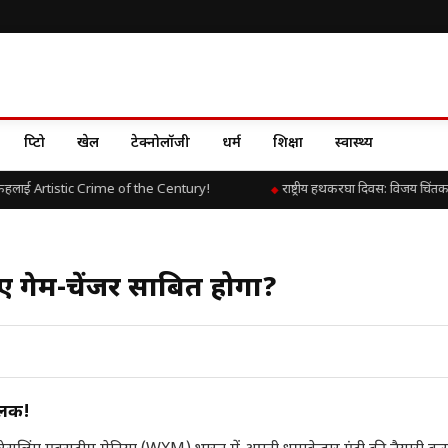
क्रिप्टो
खेल
टेक्नोलॉजी
धर्म
शिक्षा
स्वास्थ्य
हलाई Artistic Crime of the Century!
राष्ट्रीय हथकरघा दिवस: विजय चिंतकाय
िए गेम-चेंजर साबित होगा?
 झलक!