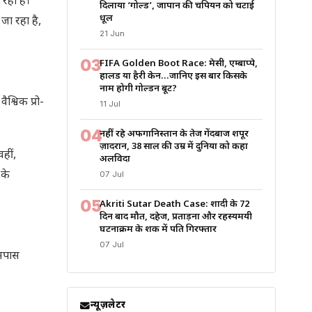
 रहा है।
दिलाया ‘गोल्ड’, जापान की चैंपियन को चटाई
धूल
जा रहा है,
21 Jun
03
FIFA Golden Boot Race: मेसी, एम्बाप्पे,
हालैंड या हैरी केन…जानिए इस बार किसके
नाम होगी गोल्डन बूट?
वैश्विक प्रो-
11 Jul
04
नहीं रहे अफगानिस्तान के तेज गेंदबाज शपूर
ज़ादरान, 38 साल की उम्र में दुनिया को कहा
हीं,
अलविदा
 के
07 Jul
05
Akriti Sutar Death Case: शादी के 72
दिन बाद मौत, दहेज, प्रताड़ना और रहस्यमयी
घटनाक्रम के शक में पति गिरफ्तार
07 Jul
आसपास
न्यूज़लेटर