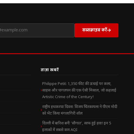
सब्सक्राइब करें
ताज़ा खबरें
Philippe Petit: 1,350 फीट की ऊंचाई पर कला,
साहस और पागलपन की एक ऐसी मिसाल, जो कहलाई
Artistic Crime of the Century!
राष्ट्रीय हथकरघा दिवस: विजय चिंतकायला ने पीएम मोदी
को भेंट किया मंगलागिरी शॉल
दिल्ली में बारिश बनी ‘सौगात’, साफ हुई हवा! इन 5
इलाकों में सबसे कम AQI