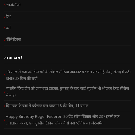
टेक्नोलॉजी
देश
धर्म
पॉलिटिक्स
ताज़ा खबरें
13 साल से कम उम्र के बच्चों के सोशल मीडिया अकाउंट पर लग सकती है रोक, संसद में उठी
SHIELD बिल की चर्चा
भारतीय क्रिकेट टीम को लगा बड़ा झटका, बुमराह के बाद साई सुदर्शन भी श्रीलंका टेस्ट सीरीज
से बाहर
हिमाचल के चंबा में दर्दनाक बस हादसा! 8 की मौत, 11 घायल
Happy Birthday Roger Federer: 20 ग्रैंड स्लैम खिताब और 237 हफ्तों तक
लगातार नंबर-1, एक गुस्सैल टेनिस प्लेयर कैसे बना ‘टेनिस का जेंटलमैन’