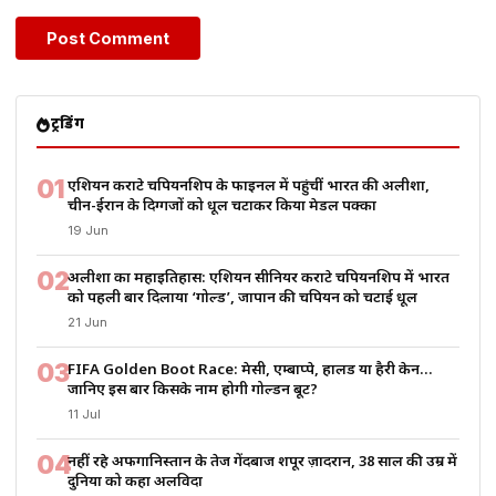
ट्रेंडिंग
01
एशियन कराटे चैंपियनशिप के फाइनल में पहुंचीं भारत की अलीशा,
चीन-ईरान के दिग्गजों को धूल चटाकर किया मेडल पक्का
19 Jun
02
अलीशा का महाइतिहास: एशियन सीनियर कराटे चैंपियनशिप में भारत
को पहली बार दिलाया ‘गोल्ड’, जापान की चैंपियन को चटाई धूल
21 Jun
03
FIFA Golden Boot Race: मेसी, एम्बाप्पे, हालैंड या हैरी केन…
जानिए इस बार किसके नाम होगी गोल्डन बूट?
11 Jul
04
नहीं रहे अफगानिस्तान के तेज गेंदबाज शपूर ज़ादरान, 38 साल की उम्र में
दुनिया को कहा अलविदा