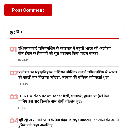
ट्रेंडिंग
01
एशियन कराटे चैंपियनशिप के फाइनल में पहुंचीं भारत की अलीशा,
चीन-ईरान के दिग्गजों को धूल चटाकर किया मेडल पक्का
19 Jun
02
अलीशा का महाइतिहास: एशियन सीनियर कराटे चैंपियनशिप में भारत
को पहली बार दिलाया ‘गोल्ड’, जापान की चैंपियन को चटाई धूल
21 Jun
03
FIFA Golden Boot Race: मेसी, एम्बाप्पे, हालैंड या हैरी केन…
जानिए इस बार किसके नाम होगी गोल्डन बूट?
11 Jul
04
नहीं रहे अफगानिस्तान के तेज गेंदबाज शपूर ज़ादरान, 38 साल की उम्र में
दुनिया को कहा अलविदा