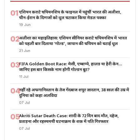
01
एशियन कराटे चैंपियनशिप के फाइनल में पहुंचीं भारत की अलीशा,
चीन-ईरान के दिग्गजों को धूल चटाकर किया मेडल पक्का
19 Jun
02
अलीशा का महाइतिहास: एशियन सीनियर कराटे चैंपियनशिप में भारत
को पहली बार दिलाया ‘गोल्ड’, जापान की चैंपियन को चटाई धूल
21 Jun
03
FIFA Golden Boot Race: मेसी, एम्बाप्पे, हालैंड या हैरी केन…
जानिए इस बार किसके नाम होगी गोल्डन बूट?
11 Jul
04
नहीं रहे अफगानिस्तान के तेज गेंदबाज शपूर ज़ादरान, 38 साल की उम्र में
दुनिया को कहा अलविदा
07 Jul
05
Akriti Sutar Death Case: शादी के 72 दिन बाद मौत, दहेज,
प्रताड़ना और रहस्यमयी घटनाक्रम के शक में पति गिरफ्तार
07 Jul