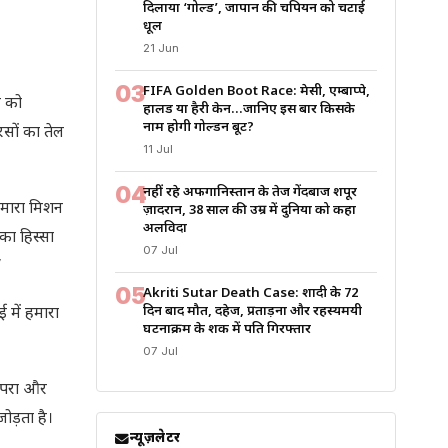
दिलाया ‘गोल्ड’, जापान की चैंपियन को चटाई
धूल
21 Jun
03
FIFA Golden Boot Race: मेसी, एम्बाप्पे,
र को
हालैंड या हैरी केन…जानिए इस बार किसके
नाम होगी गोल्डन बूट?
रसों का तेल
11 Jul
04
नहीं रहे अफगानिस्तान के तेज गेंदबाज शपूर
हमारा मिशन
ज़ादरान, 38 साल की उम्र में दुनिया को कहा
अलविदा
का हिस्सा
07 Jul
”
05
Akriti Sutar Death Case: शादी के 72
दिन बाद मौत, दहेज, प्रताड़ना और रहस्यमयी
 में हमारा
घटनाक्रम के शक में पति गिरफ्तार
07 Jul
रंपरा और
ोड़ता है।
न्यूज़लेटर