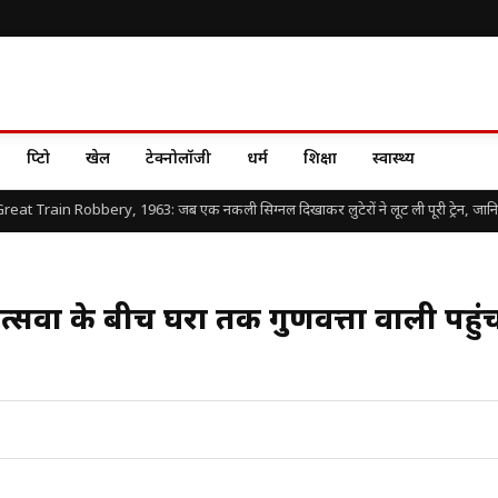
क्रिप्टो
खेल
टेक्नोलॉजी
धर्म
शिक्षा
स्वास्थ्य
t Train Robbery, 1963: जब एक नकली सिग्नल दिखाकर लुटेरों ने लूट ली पूरी ट्रेन, जानिए दुनि
्सवों के बीच घरों तक गुणवत्ता वाली पहुं