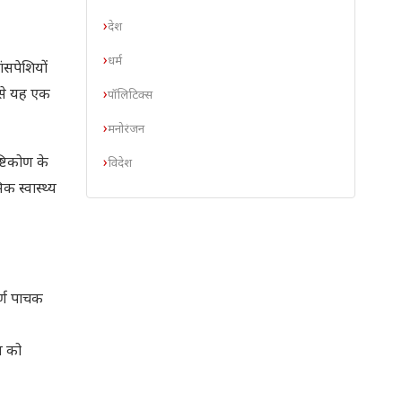
देश
धर्म
ंसपेशियों
ससे यह एक
पॉलिटिक्स
मनोरंजन
ष्टिकोण के
विदेश
 स्वास्थ्य
र्ण पाचक
ीन को