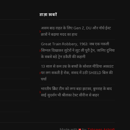
ताज़ा खबरें
असम बाढ़ राहत के लिए Gen Z, DU और नॉर्थ ईस्ट
छात्रों ने बढ़ाया मदद का हाथ
Great Train Robbery, 1963: जब एक नकली
सिग्नल दिखाकर लुटेरों ने लूट ली पूरी ट्रेन, जानिए दुनिया
के सबसे बड़े ट्रेन डकैती की कहानी
13 साल से कम उम्र के बच्चों के सोशल मीडिया अकाउंट
पर लग सकती है रोक, संसद में उठी SHIELD बिल की
चर्चा
भारतीय क्रिकेट टीम को लगा बड़ा झटका, बुमराह के बाद
साई सुदर्शन भी श्रीलंका टेस्ट सीरीज से बाहर
Made with
❤
by
Tahseen Ashrafi