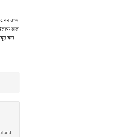
ंट का उच्च
 खिलाफ ढाल
जबूत बना
al and