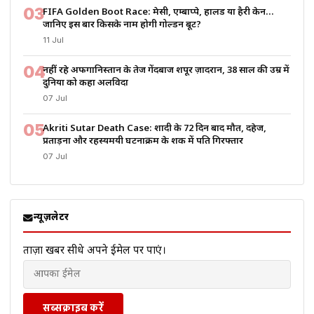
03
FIFA Golden Boot Race: मेसी, एम्बाप्पे, हालैंड या हैरी केन…
जानिए इस बार किसके नाम होगी गोल्डन बूट?
11 Jul
04
नहीं रहे अफगानिस्तान के तेज गेंदबाज शपूर ज़ादरान, 38 साल की उम्र में
दुनिया को कहा अलविदा
07 Jul
05
Akriti Sutar Death Case: शादी के 72 दिन बाद मौत, दहेज,
प्रताड़ना और रहस्यमयी घटनाक्रम के शक में पति गिरफ्तार
07 Jul
न्यूज़लेटर
ताज़ा खबरें सीधे अपने ईमेल पर पाएं।
सब्सक्राइब करें