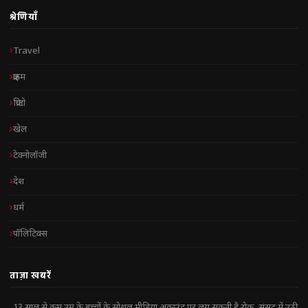
श्रेणियाँ
Travel
क्राइम
क्रिप्टो
खेल
टेक्नोलॉजी
देश
धर्म
पॉलिटिक्स
ताज़ा खबरें
13 साल से कम उम्र के बच्चों के सोशल मीडिया अकाउंट पर लग सकती है रोक, संसद में उठी