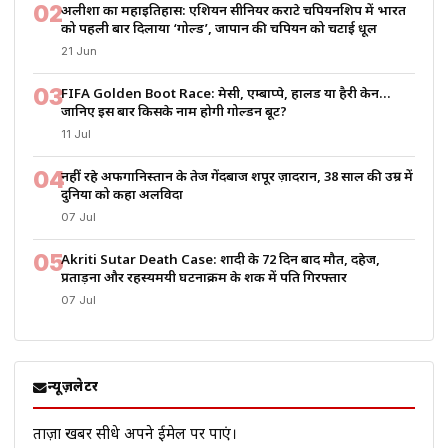
02
अलीशा का महाइतिहास: एशियन सीनियर कराटे चैंपियनशिप में भारत
को पहली बार दिलाया ‘गोल्ड’, जापान की चैंपियन को चटाई धूल
21 Jun
03
FIFA Golden Boot Race: मेसी, एम्बाप्पे, हालैंड या हैरी केन…
जानिए इस बार किसके नाम होगी गोल्डन बूट?
11 Jul
04
नहीं रहे अफगानिस्तान के तेज गेंदबाज शपूर ज़ादरान, 38 साल की उम्र में
दुनिया को कहा अलविदा
07 Jul
05
Akriti Sutar Death Case: शादी के 72 दिन बाद मौत, दहेज,
प्रताड़ना और रहस्यमयी घटनाक्रम के शक में पति गिरफ्तार
07 Jul
न्यूज़लेटर
ताज़ा खबरें सीधे अपने ईमेल पर पाएं।