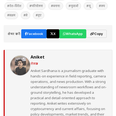
#देश-विदेश
#परियोजना
#बनाना:
#युवाओं
#यू
#रूप
#सक्षम
#से
#हुए
शेयर करें:
Facebook
X
WhatsApp
Copy
Aniket
लेखक
Aniket Sardhana is a journalism graduate with
hands-on experience in field reporting, camera
operations, and news production. With a strong
understanding of newsroom workflows and on-
ground storytelling, he has developed a
practical and detail-oriented approach to
reporting. Aniket writes extensively on
cryptocurrency and current affairs, focusing on
policy developments, market trends, and their