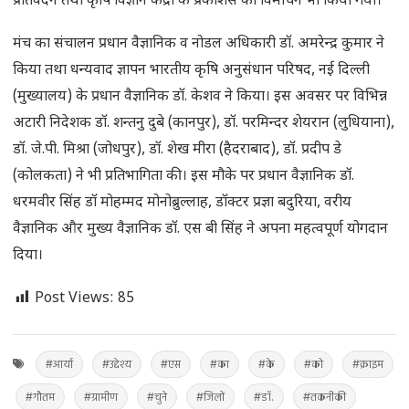
प्रतिवेदन तथा कृषि विज्ञान केंद्रों के प्रकाशंस का विमोचन भी किया गया।
मंच का संचालन प्रधान वैज्ञानिक व नोडल अधिकारी डॉ. अमरेन्द्र कुमार ने
किया तथा धन्यवाद ज्ञापन भारतीय कृषि अनुसंधान परिषद, नई दिल्ली
(मुख्यालय) के प्रधान वैज्ञानिक डॉ. केशव ने किया। इस अवसर पर विभिन्न
अटारी निदेशक डॉ. शन्तनु दुबे (कानपुर), डॉ. परमिन्दर शेयरान (लुधियाना),
डॉ. जे.पी. मिश्रा (जोधपुर), डॉ. शेख मीरा (हैदराबाद), डॉ. प्रदीप डे
(कोलकता) ने भी प्रतिभागिता की। इस मौके पर प्रधान वैज्ञानिक डॉ.
धरमवीर सिंह डॉ मोहम्मद मोनोब्रुल्लाह, डॉक्टर प्रज्ञा बदुरिया, वरीय
वैज्ञानिक और मुख्य वैज्ञानिक डॉ. एस बी सिंह ने अपना महत्वपूर्ण योगदान
दिया।
Post Views:
85
#आर्या
#उद्देश्य
#एस
#का
#के
#को
#क्राइम
#गौतम
#ग्रामीण
#चुने
#जिलों
#डॉ.
#तकनीकी