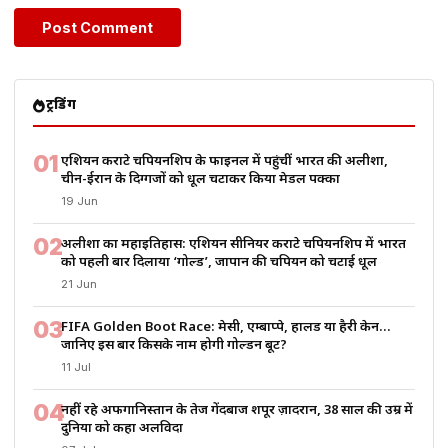
ट्रेंडिंग
01
एशियन कराटे चैंपियनशिप के फाइनल में पहुंचीं भारत की अलीशा,
चीन-ईरान के दिग्गजों को धूल चटाकर किया मेडल पक्का
19 Jun
02
अलीशा का महाइतिहास: एशियन सीनियर कराटे चैंपियनशिप में भारत
को पहली बार दिलाया ‘गोल्ड’, जापान की चैंपियन को चटाई धूल
21 Jun
03
FIFA Golden Boot Race: मेसी, एम्बाप्पे, हालैंड या हैरी केन…
जानिए इस बार किसके नाम होगी गोल्डन बूट?
11 Jul
04
नहीं रहे अफगानिस्तान के तेज गेंदबाज शपूर ज़ादरान, 38 साल की उम्र में
दुनिया को कहा अलविदा