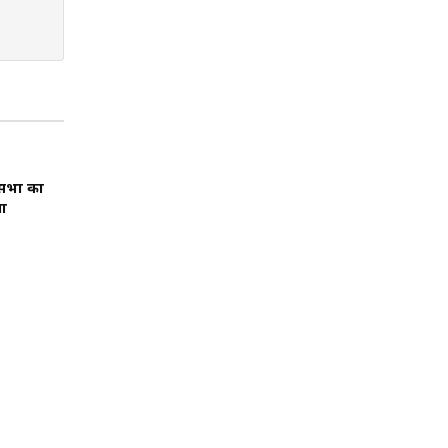
नसभा का
चा