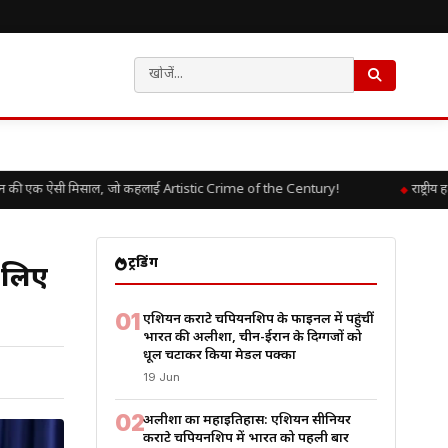
ी एक ऐसी मिसाल, जो कहलाई Artistic Crime of the Century!
राष्ट्रीय ह
ट्रेंडिंग
े लिए
01
एशियन कराटे चैंपियनशिप के फाइनल में पहुंचीं
भारत की अलीशा, चीन-ईरान के दिग्गजों को
धूल चटाकर किया मेडल पक्का
19 Jun
02
अलीशा का महाइतिहास: एशियन सीनियर
कराटे चैंपियनशिप में भारत को पहली बार