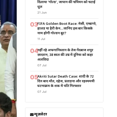
दिलाया ‘गोल्ड’, जापान की चैंपियन को चटाई
धूल
21 Jun
03
FIFA Golden Boot Race: मेसी, एम्बाप्पे,
हालैंड या हैरी केन…जानिए इस बार किसके
नाम होगी गोल्डन बूट?
11 Jul
04
नहीं रहे अफगानिस्तान के तेज गेंदबाज शपूर
ज़ादरान, 38 साल की उम्र में दुनिया को कहा
अलविदा
07 Jul
05
Akriti Sutar Death Case: शादी के 72
दिन बाद मौत, दहेज, प्रताड़ना और रहस्यमयी
घटनाक्रम के शक में पति गिरफ्तार
07 Jul
न्यूज़लेटर