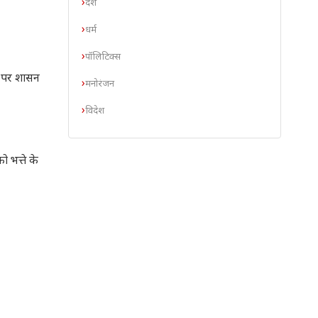
देश
धर्म
पॉलिटिक्स
स पर शासन
मनोरंजन
विदेश
ो भत्ते के