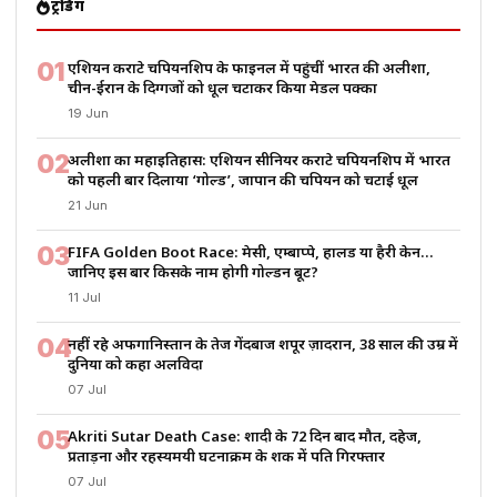
ट्रेंडिंग
01
एशियन कराटे चैंपियनशिप के फाइनल में पहुंचीं भारत की अलीशा,
चीन-ईरान के दिग्गजों को धूल चटाकर किया मेडल पक्का
19 Jun
02
अलीशा का महाइतिहास: एशियन सीनियर कराटे चैंपियनशिप में भारत
को पहली बार दिलाया ‘गोल्ड’, जापान की चैंपियन को चटाई धूल
21 Jun
03
FIFA Golden Boot Race: मेसी, एम्बाप्पे, हालैंड या हैरी केन…
जानिए इस बार किसके नाम होगी गोल्डन बूट?
11 Jul
04
नहीं रहे अफगानिस्तान के तेज गेंदबाज शपूर ज़ादरान, 38 साल की उम्र में
दुनिया को कहा अलविदा
07 Jul
05
Akriti Sutar Death Case: शादी के 72 दिन बाद मौत, दहेज,
प्रताड़ना और रहस्यमयी घटनाक्रम के शक में पति गिरफ्तार
07 Jul