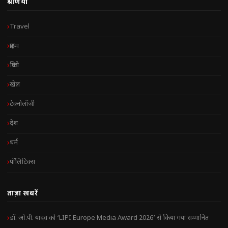
श्रेणियाँ
Travel
क्राइम
क्रिप्टो
खेल
टेक्नोलॉजी
देश
धर्म
पॉलिटिक्स
ताज़ा खबरें
डॉ. ओ.पी. यादव को ‘LIPI Europe Media Award 2026’ से किया गया सम्मानित