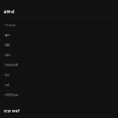
श्रेणियाँ
Travel
क्राइम
क्रिप्टो
खेल
टेक्नोलॉजी
देश
धर्म
पॉलिटिक्स
ताज़ा खबरें