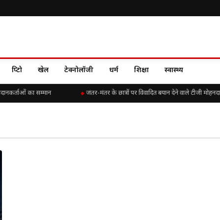
क्रिप्टो
खेल
टेक्नोलॉजी
धर्म
शिक्षा
स्वास्थ्य
गदानकर्ताओं का सम्मान
जंतर-मंतर के छात्रों पर विवादित बयान देने वाले टीजी मोहनदा