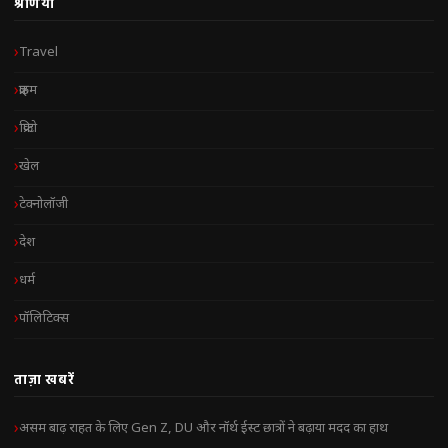
श्रेणियाँ
Travel
क्राइम
क्रिप्टो
खेल
टेक्नोलॉजी
देश
धर्म
पॉलिटिक्स
ताज़ा खबरें
असम बाढ़ राहत के लिए Gen Z, DU और नॉर्थ ईस्ट छात्रों ने बढ़ाया मदद का हाथ