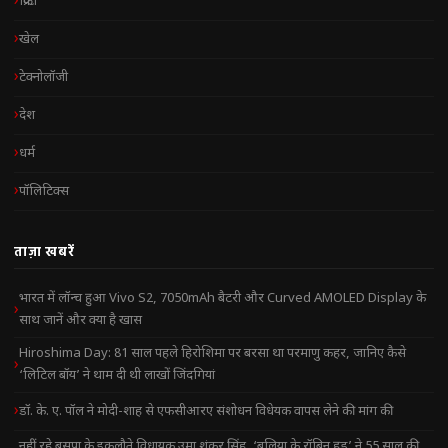
क्रिप्टो
खेल
टेक्नोलॉजी
देश
धर्म
पॉलिटिक्स
ताज़ा खबरें
भारत में लॉन्च हुआ Vivo S2, 7050mAh बैटरी और Curved AMOLED Display के
साथ जानें और क्या है खास
Hiroshima Day: 81 साल पहले हिरोशिमा पर बरसा था परमाणु कहर, जानिए कैसे
‘लिटिल बॉय’ ने थाम दी थी लाखों जिंदगियां
डॉ. के. ए. पॉल ने मोदी-शाह से एफसीआरए संशोधन विधेयक वापस लेने की मांग की
नहीं रहे बसपा के इकलौते विधायक उमा शंकर सिंह, ‘बलिया के रॉबिन हुड’ ने 55 साल की