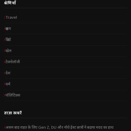
श्रेणियाँ
Travel
क्राइम
क्रिप्टो
खेल
टेक्नोलॉजी
देश
धर्म
पॉलिटिक्स
ताज़ा खबरें
असम बाढ़ राहत के लिए Gen Z, DU और नॉर्थ ईस्ट छात्रों ने बढ़ाया मदद का हाथ