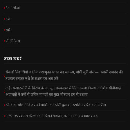
टेक्नोलॉजी
देश
धर्म
पॉलिटिक्स
ताज़ा खबरें
सैकड़ों विद्यार्थियों ने लिया नशामुक्त भारत का संकल्प, योगी सूरी बोले— ‘स्वामी दयानंद की
तलवार बनकर नशे के राक्षस का अंत करें’
वाईएसआरसीपी के विरोध के बावजूद राज्यसभा में चिंतकायला विजय ने विशेष सीबीआई
अदालतों में वर्षों से लंबित मामलों का मुद्दा जोरदार ढंग से उठाया
डॉ. के.ए. पॉल ने विजय को वाशिंगटन डीसी बुलाया, स्टालिन परिवार से अपील
EPS-95 पेंशनर्स की चेतावनी: पेंशन बढ़ाओ, वरना EPFO कार्यालय बंद