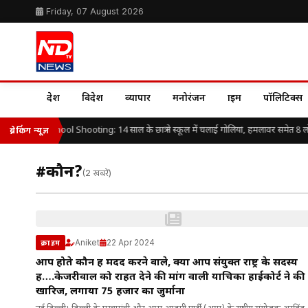
Friday, 07 August 2026
देश
विदेश
व्यापार
मनोरंजन
क्राइम
पॉलिटिक्स
Thailand School Shooting: 14 साल के छात्र ने स्कूल में चलाई गोलियां, हमलावर समेत 8 लो
ब्रेकिंग न्यूज़
#कौन?
(2 खबरें)
Aniket
22 Apr 2024
क्राइम
आप होते कौन हैं मदद करने वाले, क्या आप संयुक्त राष्ट्र के सदस्य
हैं….केजरीवाल को राहत देने की मांग वाली याचिका हाईकोर्ट ने की
खारिज, लगाया 75 हजार का जुर्माना