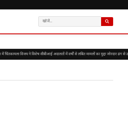
चिंतकायला विजय ने विशेष सीबीआई अदालतों में वर्षों से लंबित मामलों का मुद्दा जोरदार ढंग से उ