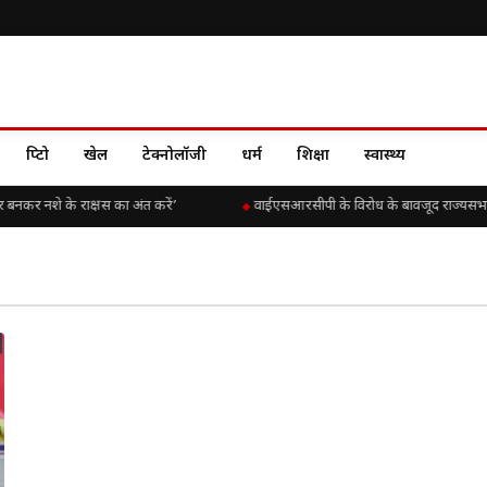
क्रिप्टो
खेल
टेक्नोलॉजी
धर्म
शिक्षा
स्वास्थ्य
र बनकर नशे के राक्षस का अंत करें’
वाईएसआरसीपी के विरोध के बावजूद राज्यसभा में 