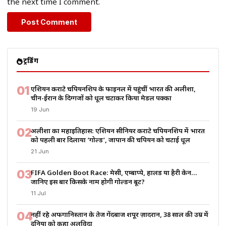
the next time I comment.
ट्रेंडिंग
01
एशियन कराटे चैंपियनशिप के फाइनल में पहुंचीं भारत की अलीशा,
चीन-ईरान के दिग्गजों को धूल चटाकर किया मेडल पक्का
19 Jun
02
अलीशा का महाइतिहास: एशियन सीनियर कराटे चैंपियनशिप में भारत
को पहली बार दिलाया ‘गोल्ड’, जापान की चैंपियन को चटाई धूल
21 Jun
03
FIFA Golden Boot Race: मेसी, एम्बाप्पे, हालैंड या हैरी केन…
जानिए इस बार किसके नाम होगी गोल्डन बूट?
11 Jul
04
नहीं रहे अफगानिस्तान के तेज गेंदबाज शपूर ज़ादरान, 38 साल की उम्र में
दुनिया को कहा अलविदा