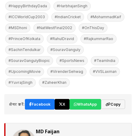
#HappyBirthdayDada
#HarbhajanSingh
#ICCWorldCup2003
#IndianCricket
#MohammadKaif
#MSDhoni
#NatWestFinal2002
#OnThisDay
#PrinceOfKolkata
#RahulDravid
#RajkummarRao
#SachinTendulkar
#SouravGanguly
#SouravGangulyBiopic
#SportsNews
#TeamIndia
#UpcomingMovie
#VirenderSehwag
#VVSLaxman
#YuvrajSingh
#ZaheerKhan
शेयर करें:
Facebook
X
WhatsApp
Copy
MD Faijan