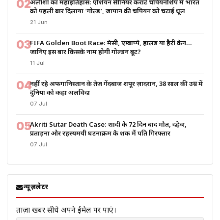
02
अलीशा का महाइतिहास: एशियन सीनियर कराटे चैंपियनशिप में भारत
को पहली बार दिलाया ‘गोल्ड’, जापान की चैंपियन को चटाई धूल
21 Jun
03
FIFA Golden Boot Race: मेसी, एम्बाप्पे, हालैंड या हैरी केन…
जानिए इस बार किसके नाम होगी गोल्डन बूट?
11 Jul
04
नहीं रहे अफगानिस्तान के तेज गेंदबाज शपूर ज़ादरान, 38 साल की उम्र में
दुनिया को कहा अलविदा
07 Jul
05
Akriti Sutar Death Case: शादी के 72 दिन बाद मौत, दहेज,
प्रताड़ना और रहस्यमयी घटनाक्रम के शक में पति गिरफ्तार
07 Jul
न्यूज़लेटर
ताज़ा खबरें सीधे अपने ईमेल पर पाएं।