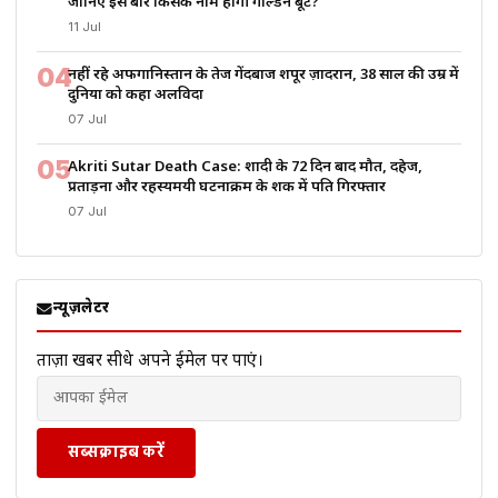
जानिए इस बार किसके नाम होगी गोल्डन बूट?
11 Jul
04
नहीं रहे अफगानिस्तान के तेज गेंदबाज शपूर ज़ादरान, 38 साल की उम्र में
दुनिया को कहा अलविदा
07 Jul
05
Akriti Sutar Death Case: शादी के 72 दिन बाद मौत, दहेज,
प्रताड़ना और रहस्यमयी घटनाक्रम के शक में पति गिरफ्तार
07 Jul
न्यूज़लेटर
ताज़ा खबरें सीधे अपने ईमेल पर पाएं।
सब्सक्राइब करें