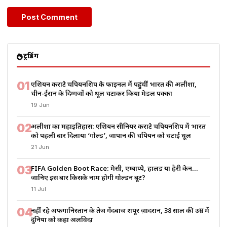
ट्रेंडिंग
01
एशियन कराटे चैंपियनशिप के फाइनल में पहुंचीं भारत की अलीशा,
चीन-ईरान के दिग्गजों को धूल चटाकर किया मेडल पक्का
19 Jun
02
अलीशा का महाइतिहास: एशियन सीनियर कराटे चैंपियनशिप में भारत
को पहली बार दिलाया ‘गोल्ड’, जापान की चैंपियन को चटाई धूल
21 Jun
03
FIFA Golden Boot Race: मेसी, एम्बाप्पे, हालैंड या हैरी केन…
जानिए इस बार किसके नाम होगी गोल्डन बूट?
11 Jul
04
नहीं रहे अफगानिस्तान के तेज गेंदबाज शपूर ज़ादरान, 38 साल की उम्र में
दुनिया को कहा अलविदा