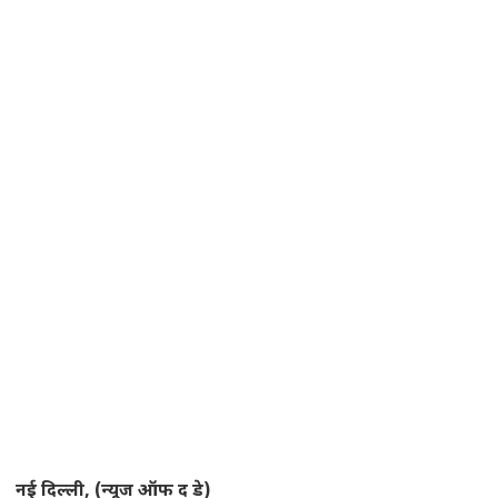
नई दिल्ली, (न्यूज ऑफ द डे)