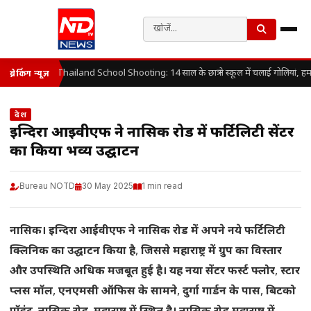
Thailand School Shooting: 14 साल के छात्र ने स्कूल में चलाई गोलियां, हम
ब्रेकिंग न्यूज़
देश
इन्दिरा आईवीएफ ने नासिक रोड में फर्टिलिटी सेंटर
का किया भव्य उद्घाटन
Bureau NOTD
30 May 2025
1 min read
नासिक।
इन्दिरा
आईवीएफ
ने
नासिक
रोड
में
अपने
नये
फर्टिलिटी
क्लिनिक
का
उद्घाटन
किया
है
,
जिससे
महाराष्ट्र
में
ग्रुप
का
विस्तार
और
उपस्थिति
अधिक
मजबूत
हुई
है।
यह
नया
सेंटर
फर्स्ट
फ्लोर
,
स्टार
प्लस
मॉल
,
एनएमसी
ऑफिस
के
सामने
,
दुर्गा
गार्डन
के
पास
,
बिटको