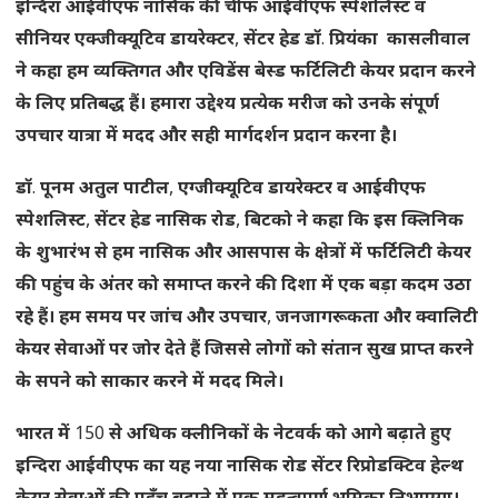
इन्दिरा
आईवीएफ
नासिक
की
चीफ
आईवीएफ
स्पेशलिस्ट
व
सीनियर
एक्जीक्यूटिव
डायरेक्टर
,
सेंटर
हेड
डॉ
.
प्रियंका
कासलीवाल
ने
कहा
हम
व्यक्तिगत
और
एविडेंस
बेस्ड
फर्टिलिटी
केयर
प्रदान
करने
के
लिए
प्रतिबद्ध
हैं।
हमारा
उद्देश्य
प्रत्येक
मरीज
को
उनके
संपूर्ण
उपचार
यात्रा
में
मदद
और
सही
मार्गदर्शन
प्रदान
करना
है।
डॉ
.
पूनम
अतुल
पाटील
,
एग्जीक्यूटिव
डायरेक्टर
व
आईवीएफ
स्पेशलिस्ट
,
सेंटर
हेड
नासिक
रोड
,
बिटको
ने
कहा
कि
इस
क्लिनिक
के
शुभारंभ
से
हम
नासिक
और
आसपास
के
क्षेत्रों
में
फर्टिलिटी
केयर
की
पहुंच
के
अंतर
को
समाप्त
करने
की
दिशा
में
एक
बड़ा
कदम
उठा
रहे
हैं।
हम
समय
पर
जांच
और
उपचार
,
जनजागरूकता
और
क्वालिटी
केयर
सेवाओं
पर
जोर
देते
हैं
जिससे
लोगों
को
संतान
सुख
प्राप्त
करने
के
सपने
को
साकार
करने
में
मदद
मिले।
भारत
में
150
से
अधिक
क्लीनिकों
के
नेटवर्क
को
आगे
बढ़ाते
हुए
इन्दिरा
आईवीएफ
का
यह
नया
नासिक
रोड
सेंटर
रिप्रोडक्टिव
हेल्थ