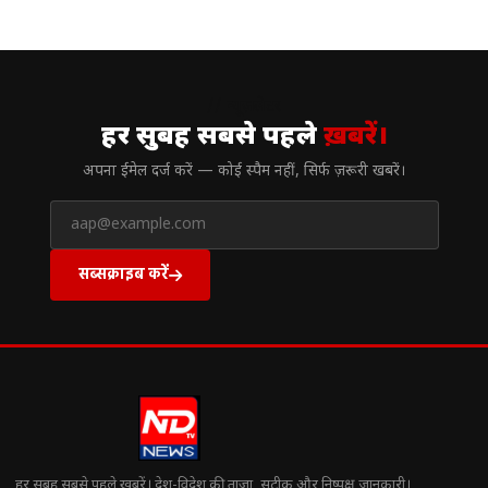
// न्यूज़लेटर
हर सुबह सबसे पहले
ख़बरें।
अपना ईमेल दर्ज करें — कोई स्पैम नहीं, सिर्फ ज़रूरी खबरें।
सब्सक्राइब करें
हर सुबह सबसे पहले खबरें। देश-विदेश की ताज़ा, सटीक और निष्पक्ष जानकारी।