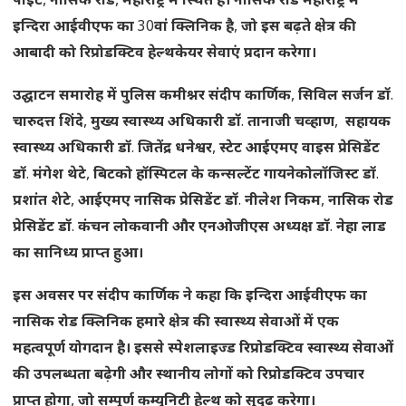
पॉइंट
,
नासिक
रोड
,
महाराष्ट्र
में
स्थित
है।
नासिक
रोड
महाराष्ट्र
में
इन्दिरा
आईवीएफ
का
30
वां
क्लिनिक
है
,
जो
इस
बढ़ते
क्षेत्र
की
आबादी
को
रिप्रोडक्टिव
हेल्थकेयर
सेवाएं
प्रदान
करेगा।
उद्घाटन
समारोह
में
पुलिस
कमीश्नर
संदीप
कार्णिक
,
सिविल
सर्जन
डॉ
.
चारुदत्त
शिंदे
,
मुख्य
स्वास्थ्य
अधिकारी
डॉ
.
तानाजी
चव्हाण
,
सहायक
स्वास्थ्य
अधिकारी
डॉ
.
जितेंद्र
धनेश्वर
,
स्टेट
आईएमए
वाइस
प्रेसिडेंट
डॉ
.
मंगेश
थेटे
,
बिटको
हॉस्पिटल
के
कन्सल्टेंट
गायनेकोलॉजिस्ट
डॉ
.
प्रशांत
शेटे
,
आईएमए
नासिक
प्रेसिडेंट
डॉ
.
नीलेश
निकम
,
नासिक
रोड
प्रेसिडेंट
डॉ
.
कंचन
लोकवानी
और
एनओजीएस
अध्यक्ष
डॉ
.
नेहा
लाड
का
सानिध्य
प्राप्त
हुआ।
इस
अवसर
पर
संदीप
कार्णिक
ने
कहा
कि
इन्दिरा
आईवीएफ
का
नासिक
रोड
क्लिनिक
हमारे
क्षेत्र
की
स्वास्थ्य
सेवाओं
में
एक
महत्वपूर्ण
योगदान
है।
इससे
स्पेशलाइज्ड
रिप्रोडक्टिव
स्वास्थ्य
सेवाओं
की
उपलब्धता
बढ़ेगी
और
स्थानीय
लोगों
को
रिप्रोडक्टिव
उपचार
प्राप्त
होगा
,
जो
सम्पूर्ण
कम्युनिटी
हेल्थ
को
सुदृढ़
करेगा।