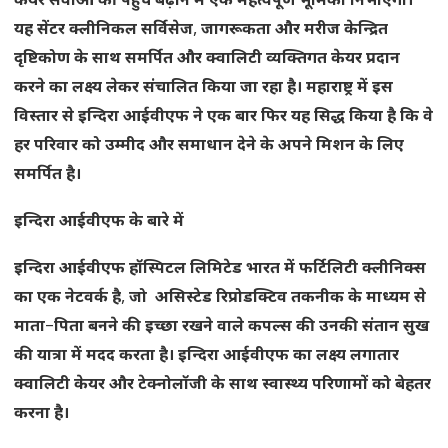
केयर
सेवाओं
की
पहुँच
बढ़ाने
में
एक
महत्वपूर्ण
भूमिका
निभाएगा।
यह
सेंटर
क्लीनिकल
सर्विसेज
,
जागरूकता
और
मरीज
केन्द्रित
दृष्टिकोण
के
साथ
समर्पित
और
क्वालिटी
व्यक्तिगत
केयर
प्रदान
करने
का
लक्ष्य
लेकर
संचालित
किया
जा
रहा
है।
महाराष्ट्र
में
इस
विस्तार
से
इन्दिरा
आईवीएफ
ने
एक
बार
फिर
यह
सिद्ध
किया
है
कि
वे
हर
परिवार
को
उम्मीद
और
समाधान
देने
के
अपने
मिशन
के
लिए
समर्पित
है।
इन्दिरा
आईवीएफ
के
बारे
में
इन्दिरा
आईवीएफ
हॉस्पिटल
लिमिटेड
भारत
में
फर्टिलिटी
क्लीनिक्स
का
एक
नेटवर्क
है
,
जो
असिस्टेड
रिप्रोडक्टिव
तकनीक
के
माध्यम
से
माता
–
पिता
बनने
की
इच्छा
रखने
वाले
कपल्स
की
उनकी
संतान
सुख
की
यात्रा
में
मदद
करता
है।
इन्दिरा
आईवीएफ
का
लक्ष्य
लगातार
क्वालिटी
केयर
और
टेक्नोलॉजी
के
साथ
स्वास्थ्य
परिणामों
को
बेहतर
करना
है।