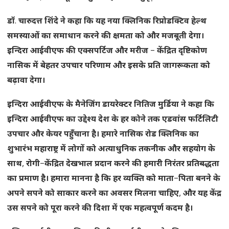
डॉ
.
चारुदत्त
शिंदे
ने
कहा
कि
यह
नया
क्लिनिक
रिप्रोडक्टिव
हेल्थ
समस्याओं
का
समाधान
करने
की
क्षमता
को
और
मजबूती
देगा।
इन्दिरा
आईवीएफ
की
एक्सपर्टिज
और
मरीज
–
केंद्रित
दृष्टिकोण
नासिक
में
बेहतर
उपचार
परिणाम
और
इसके
प्रति
जागरूकता
को
बढ़ावा
देगा।
इन्दिरा
आईवीएफ
के
मैनेजिंग
डायरेक्टर
नितिज
मुर्डिया
ने
कहा
कि
इन्दिरा
आईवीएफ
का
उद्देश्य
देश
के
हर
कोने
तक
एडवांस
फर्टिलिटी
उपचार
और
केयर
पहुँचाना
है।
हमारे
नासिक
रोड
क्लिनिक
का
शुभारंभ
महाराष्ट्र
में
लोगों
को
अत्याधुनिक
तकनीक
और
सहयोग
के
साथ
,
रोगी
–
केंद्रित
देखभाल
प्रदान
करने
की
हमारी
निरंतर
प्रतिबद्धता
का
प्रमाण
है।
हमारा
मानना
​​
है
कि
हर
व्यक्ति
को
माता
–
पिता
बनने
के
अपने
सपने
को
साकार
करने
का
अवसर
मिलना
चाहिए
,
और
यह
केंद्र
उस
सपने
को
पूरा
करने
की
दिशा
में
एक
महत्वपूर्ण
कदम
है।