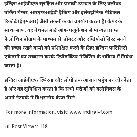
इन्दिरा
आईवीएफ
सुरक्षित
और
प्रभावी
उपचार
के
लिए
क्लोज्ड
वर्किंग
चैम्बर
,
आरएफआईडी
ट्रैकिंग
और
इलेक्ट्रॉनिक
मेडिकल
रिकॉर्ड
(
ईएमआर
)
जैसी
तकनीक
का
उपयोग
करता
है।
केयर
के
साथ
–
साथ
,
यह
नेशनल
बोर्ड
ऑफ
एजूकेशन
से
मान्यता
प्राप्त
फैलोशिप
प्रोग्राम
के
माध्यम
से
डॉक्टर
और
एम्ब्रियोलॉजिस्ट
बनने
की
इच्छा
रखने
वालों
को
प्रशिक्षित
करने
के
लिए
इन्दिरा
फर्टिलिटी
एकेडमी
का
संचालन
करके
रिप्रोडक्टिव
मेडिसिन
के
भविष्य
में
निवेश
करता
है।
इन्दिरा
आईवीएफ
स्थिरता
और
लोगों
तक
आसान
पहुंच
पर
जोर
देता
है
और
यह
सुनिश्चित
करता
है
कि
सभी
मरीजों
को
क्लीनिक्स
के
अपने
नेटवर्क
में
विश्वसनीय
केयर
मिले।
For more information, visit: www.indiraivf.com
Post Views:
118