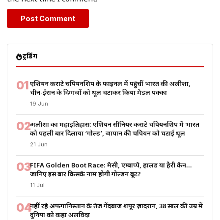
ट्रेंडिंग
01
एशियन कराटे चैंपियनशिप के फाइनल में पहुंचीं भारत की अलीशा,
चीन-ईरान के दिग्गजों को धूल चटाकर किया मेडल पक्का
19 Jun
02
अलीशा का महाइतिहास: एशियन सीनियर कराटे चैंपियनशिप में भारत
को पहली बार दिलाया ‘गोल्ड’, जापान की चैंपियन को चटाई धूल
21 Jun
03
FIFA Golden Boot Race: मेसी, एम्बाप्पे, हालैंड या हैरी केन…
जानिए इस बार किसके नाम होगी गोल्डन बूट?
11 Jul
04
नहीं रहे अफगानिस्तान के तेज गेंदबाज शपूर ज़ादरान, 38 साल की उम्र में
दुनिया को कहा अलविदा