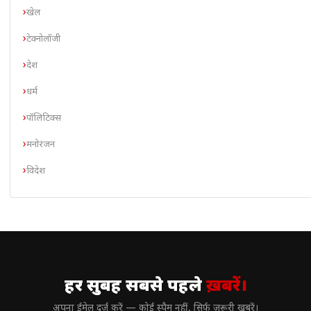
खेल
टेक्नोलॉजी
देश
धर्म
पॉलिटिक्स
मनोरंजन
विदेश
// न्यूज़लेटर
हर सुबह सबसे पहले
ख़बरें।
अपना ईमेल दर्ज करें — कोई स्पैम नहीं, सिर्फ ज़रूरी खबरें।