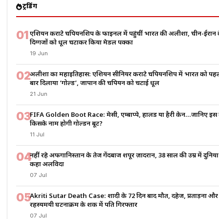
ट्रेंडिंग
01
एशियन कराटे चैंपियनशिप के फाइनल में पहुंचीं भारत की अलीशा, चीन-ईरान 
दिग्गजों को धूल चटाकर किया मेडल पक्का
19 Jun
02
अलीशा का महाइतिहास: एशियन सीनियर कराटे चैंपियनशिप में भारत को पह
बार दिलाया ‘गोल्ड’, जापान की चैंपियन को चटाई धूल
21 Jun
03
FIFA Golden Boot Race: मेसी, एम्बाप्पे, हालैंड या हैरी केन…जानिए इस 
किसके नाम होगी गोल्डन बूट?
11 Jul
04
नहीं रहे अफगानिस्तान के तेज गेंदबाज शपूर ज़ादरान, 38 साल की उम्र में दुनिय
कहा अलविदा
07 Jul
05
Akriti Sutar Death Case: शादी के 72 दिन बाद मौत, दहेज, प्रताड़ना और
रहस्यमयी घटनाक्रम के शक में पति गिरफ्तार
07 Jul