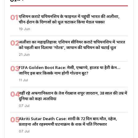
01
एशियन कराटे चैंपियनशिप के फाइनल में पहुंचीं भारत की अलीशा,
चीन-ईरान के दिग्गजों को धूल चटाकर किया मेडल पक्का
19 Jun
02
अलीशा का महाइतिहास: एशियन सीनियर कराटे चैंपियनशिप में भारत
को पहली बार दिलाया ‘गोल्ड’, जापान की चैंपियन को चटाई धूल
21 Jun
03
FIFA Golden Boot Race: मेसी, एम्बाप्पे, हालैंड या हैरी केन…
जानिए इस बार किसके नाम होगी गोल्डन बूट?
11 Jul
04
नहीं रहे अफगानिस्तान के तेज गेंदबाज शपूर ज़ादरान, 38 साल की उम्र में
दुनिया को कहा अलविदा
07 Jul
05
Akriti Sutar Death Case: शादी के 72 दिन बाद मौत, दहेज,
प्रताड़ना और रहस्यमयी घटनाक्रम के शक में पति गिरफ्तार
07 Jul