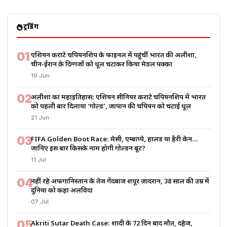
ट्रेंडिंग
01
एशियन कराटे चैंपियनशिप के फाइनल में पहुंचीं भारत की अलीशा,
चीन-ईरान के दिग्गजों को धूल चटाकर किया मेडल पक्का
19 Jun
02
अलीशा का महाइतिहास: एशियन सीनियर कराटे चैंपियनशिप में भारत
को पहली बार दिलाया ‘गोल्ड’, जापान की चैंपियन को चटाई धूल
21 Jun
03
FIFA Golden Boot Race: मेसी, एम्बाप्पे, हालैंड या हैरी केन…
जानिए इस बार किसके नाम होगी गोल्डन बूट?
11 Jul
04
नहीं रहे अफगानिस्तान के तेज गेंदबाज शपूर ज़ादरान, 38 साल की उम्र में
दुनिया को कहा अलविदा
07 Jul
05
Akriti Sutar Death Case: शादी के 72 दिन बाद मौत, दहेज,