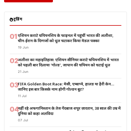
ट्रेंडिंग
01
एशियन कराटे चैंपियनशिप के फाइनल में पहुंचीं भारत की अलीशा,
चीन-ईरान के दिग्गजों को धूल चटाकर किया मेडल पक्का
19 Jun
02
अलीशा का महाइतिहास: एशियन सीनियर कराटे चैंपियनशिप में भारत
को पहली बार दिलाया ‘गोल्ड’, जापान की चैंपियन को चटाई धूल
21 Jun
03
FIFA Golden Boot Race: मेसी, एम्बाप्पे, हालैंड या हैरी केन…
जानिए इस बार किसके नाम होगी गोल्डन बूट?
11 Jul
04
नहीं रहे अफगानिस्तान के तेज गेंदबाज शपूर ज़ादरान, 38 साल की उम्र में
दुनिया को कहा अलविदा
07 Jul