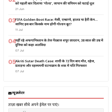
को पहली बार दिलाया ‘गोल्ड’, जापान की चैंपियन को चटाई धूल
21 Jun
03
FIFA Golden Boot Race: मेसी, एम्बाप्पे, हालैंड या हैरी केन…
जानिए इस बार किसके नाम होगी गोल्डन बूट?
11 Jul
04
नहीं रहे अफगानिस्तान के तेज गेंदबाज शपूर ज़ादरान, 38 साल की उम्र में
दुनिया को कहा अलविदा
07 Jul
05
Akriti Sutar Death Case: शादी के 72 दिन बाद मौत, दहेज,
प्रताड़ना और रहस्यमयी घटनाक्रम के शक में पति गिरफ्तार
07 Jul
न्यूज़लेटर
ताज़ा खबरें सीधे अपने ईमेल पर पाएं।