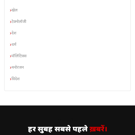
खेल
टेक्नोलॉजी
देश
धर्म
पॉलिटिक्स
मनोरंजन
विदेश
// न्यूज़लेटर
हर सुबह सबसे पहले
ख़बरें।