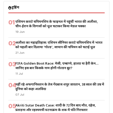
ट्रेंडिंग
01
एशियन कराटे चैंपियनशिप के फाइनल में पहुंचीं भारत की अलीशा,
चीन-ईरान के दिग्गजों को धूल चटाकर किया मेडल पक्का
19 Jun
02
अलीशा का महाइतिहास: एशियन सीनियर कराटे चैंपियनशिप में भारत
को पहली बार दिलाया ‘गोल्ड’, जापान की चैंपियन को चटाई धूल
21 Jun
03
FIFA Golden Boot Race: मेसी, एम्बाप्पे, हालैंड या हैरी केन…
जानिए इस बार किसके नाम होगी गोल्डन बूट?
11 Jul
04
नहीं रहे अफगानिस्तान के तेज गेंदबाज शपूर ज़ादरान, 38 साल की उम्र में
दुनिया को कहा अलविदा
07 Jul
05
Akriti Sutar Death Case: शादी के 72 दिन बाद मौत, दहेज,
प्रताड़ना और रहस्यमयी घटनाक्रम के शक में पति गिरफ्तार