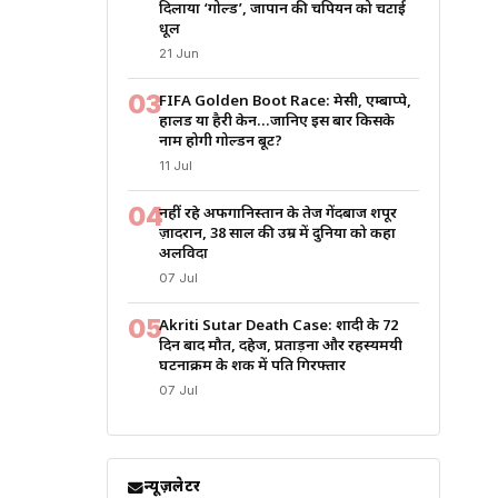
दिलाया ‘गोल्ड’, जापान की चैंपियन को चटाई
धूल
21 Jun
03
FIFA Golden Boot Race: मेसी, एम्बाप्पे,
हालैंड या हैरी केन…जानिए इस बार किसके
नाम होगी गोल्डन बूट?
11 Jul
04
नहीं रहे अफगानिस्तान के तेज गेंदबाज शपूर
ज़ादरान, 38 साल की उम्र में दुनिया को कहा
अलविदा
07 Jul
05
Akriti Sutar Death Case: शादी के 72
दिन बाद मौत, दहेज, प्रताड़ना और रहस्यमयी
घटनाक्रम के शक में पति गिरफ्तार
07 Jul
न्यूज़लेटर