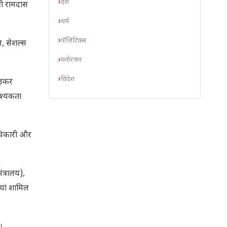
देश
री रामदास
धर्म
पॉलिटिक्स
न, सेशल्स
मनोरंजन
विदेश
ोड़कर
वश्यकता
ाधिकारी और
ंत्रालय),
यां शामिल