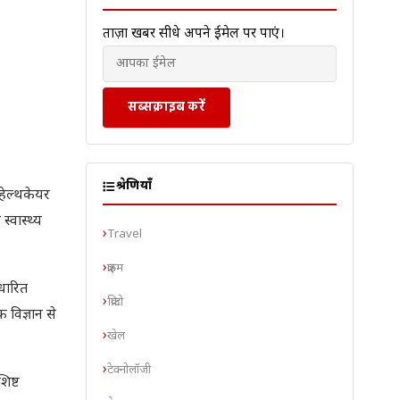
ताज़ा खबरें सीधे अपने ईमेल पर पाएं।
सब्सक्राइब करें
श्रेणियाँ
 हेल्थकेयर
्वास्थ्य
Travel
क्राइम
धारित
क्रिप्टो
 विज्ञान से
खेल
टेक्नोलॉजी
िष्ट