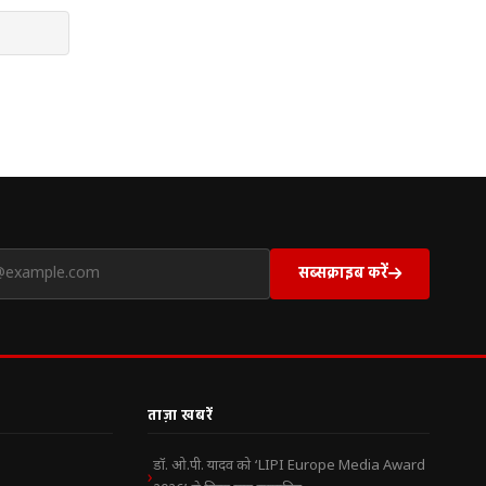
सब्सक्राइब करें
ताज़ा खबरें
डॉ. ओ.पी. यादव को ‘LIPI Europe Media Award