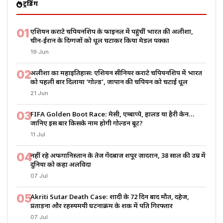
ट्रेंडिंग
01
एशियन कराटे चैंपियनशिप के फाइनल में पहुंचीं भारत की अलीशा,
चीन-ईरान के दिग्गजों को धूल चटाकर किया मेडल पक्का
19 Jun
02
अलीशा का महाइतिहास: एशियन सीनियर कराटे चैंपियनशिप में भारत
को पहली बार दिलाया ‘गोल्ड’, जापान की चैंपियन को चटाई धूल
21 Jun
03
FIFA Golden Boot Race: मेसी, एम्बाप्पे, हालैंड या हैरी केन…
जानिए इस बार किसके नाम होगी गोल्डन बूट?
11 Jul
04
नहीं रहे अफगानिस्तान के तेज गेंदबाज शपूर ज़ादरान, 38 साल की उम्र में
दुनिया को कहा अलविदा
07 Jul
05
Akriti Sutar Death Case: शादी के 72 दिन बाद मौत, दहेज,
प्रताड़ना और रहस्यमयी घटनाक्रम के शक में पति गिरफ्तार
07 Jul