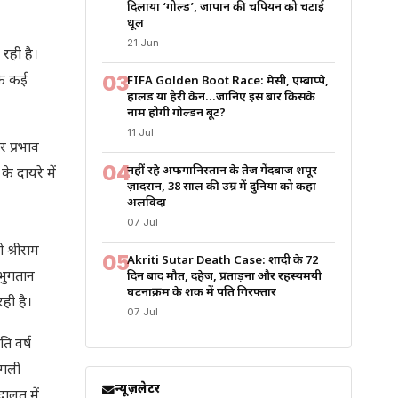
दिलाया ‘गोल्ड’, जापान की चैंपियन को चटाई
धूल
21 Jun
 रही है।
03
कि कई
FIFA Golden Boot Race: मेसी, एम्बाप्पे,
हालैंड या हैरी केन…जानिए इस बार किसके
नाम होगी गोल्डन बूट?
11 Jul
र प्रभाव
04
नहीं रहे अफगानिस्तान के तेज गेंदबाज शपूर
 दायरे में
ज़ादरान, 38 साल की उम्र में दुनिया को कहा
अलविदा
07 Jul
श्रीराम
05
Akriti Sutar Death Case: शादी के 72
 भुगतान
दिन बाद मौत, दहेज, प्रताड़ना और रहस्यमयी
घटनाक्रम के शक में पति गिरफ्तार
ही है।
07 Jul
ि वर्ष
अगली
न्यूज़लेटर
ालत में