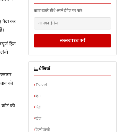
ताज़ा खबरें सीधे अपने ईमेल पर पाएं।
ं पैदा कर
ैं।
सब्सक्राइब करें
वपूर्ण हित
दोनों
श्रेणियाँ
ो उजागर
ुगतान की
Travel
क्राइम
 कोर्ट की
क्रिप्टो
खेल
टेक्नोलॉजी