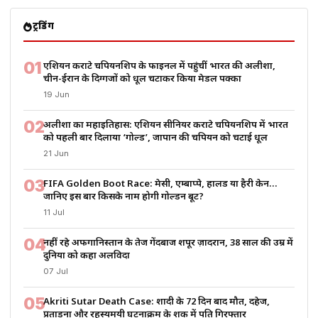
ट्रेंडिंग
01
एशियन कराटे चैंपियनशिप के फाइनल में पहुंचीं भारत की अलीशा,
चीन-ईरान के दिग्गजों को धूल चटाकर किया मेडल पक्का
19 Jun
02
अलीशा का महाइतिहास: एशियन सीनियर कराटे चैंपियनशिप में भारत
को पहली बार दिलाया ‘गोल्ड’, जापान की चैंपियन को चटाई धूल
21 Jun
03
FIFA Golden Boot Race: मेसी, एम्बाप्पे, हालैंड या हैरी केन…
जानिए इस बार किसके नाम होगी गोल्डन बूट?
11 Jul
04
नहीं रहे अफगानिस्तान के तेज गेंदबाज शपूर ज़ादरान, 38 साल की उम्र में
दुनिया को कहा अलविदा
07 Jul
05
Akriti Sutar Death Case: शादी के 72 दिन बाद मौत, दहेज,
प्रताड़ना और रहस्यमयी घटनाक्रम के शक में पति गिरफ्तार