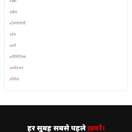
क्रिप्टो
खेल
टेक्नोलॉजी
देश
धर्म
पॉलिटिक्स
मनोरंजन
विदेश
// न्यूज़लेटर
हर सुबह सबसे पहले
ख़बरें।