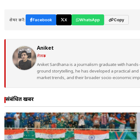
शेयर करें:
Facebook
X
WhatsApp
Copy
Aniket
लेखक
Aniket Sardhana is a journalism graduate with hands
ground storytelling, he has developed a practical and 
market trends, and their broader socio-economic imp
संबंधित खबरें