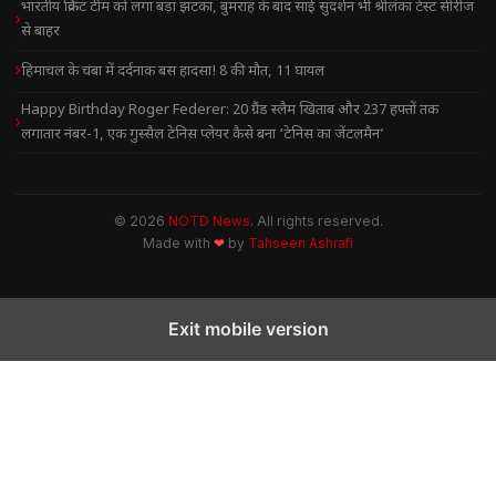
भारतीय क्रिकेट टीम को लगा बड़ा झटका, बुमराह के बाद साई सुदर्शन भी श्रीलंका टेस्ट सीरीज
से बाहर
हिमाचल के चंबा में दर्दनाक बस हादसा! 8 की मौत, 11 घायल
Happy Birthday Roger Federer: 20 ग्रैंड स्लैम खिताब और 237 हफ्तों तक
लगातार नंबर-1, एक गुस्सैल टेनिस प्लेयर कैसे बना ‘टेनिस का जेंटलमैन’
© 2026
NOTD News
. All rights reserved.
Made with
❤
by
Tahseen Ashrafi
NOTD NEWS
Exit mobile version