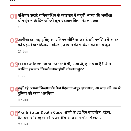
01
एशियन कराटे चैंपियनशिप के फाइनल में पहुंचीं भारत की अलीशा,
चीन-ईरान के दिग्गजों को धूल चटाकर किया मेडल पक्का
19 Jun
02
अलीशा का महाइतिहास: एशियन सीनियर कराटे चैंपियनशिप में भारत
को पहली बार दिलाया ‘गोल्ड’, जापान की चैंपियन को चटाई धूल
21 Jun
03
FIFA Golden Boot Race: मेसी, एम्बाप्पे, हालैंड या हैरी केन…
जानिए इस बार किसके नाम होगी गोल्डन बूट?
11 Jul
04
नहीं रहे अफगानिस्तान के तेज गेंदबाज शपूर ज़ादरान, 38 साल की उम्र में
दुनिया को कहा अलविदा
07 Jul
05
Akriti Sutar Death Case: शादी के 72 दिन बाद मौत, दहेज,
प्रताड़ना और रहस्यमयी घटनाक्रम के शक में पति गिरफ्तार
07 Jul