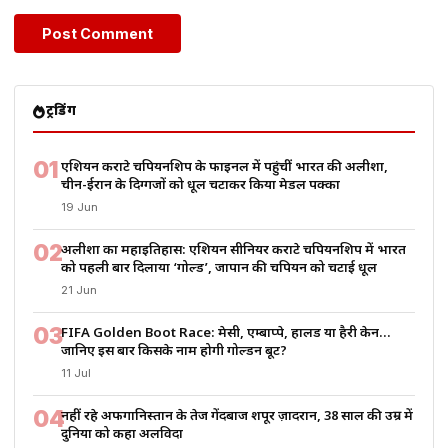
ट्रेंडिंग
01
एशियन कराटे चैंपियनशिप के फाइनल में पहुंचीं भारत की अलीशा,
चीन-ईरान के दिग्गजों को धूल चटाकर किया मेडल पक्का
19 Jun
02
अलीशा का महाइतिहास: एशियन सीनियर कराटे चैंपियनशिप में भारत
को पहली बार दिलाया ‘गोल्ड’, जापान की चैंपियन को चटाई धूल
21 Jun
03
FIFA Golden Boot Race: मेसी, एम्बाप्पे, हालैंड या हैरी केन…
जानिए इस बार किसके नाम होगी गोल्डन बूट?
11 Jul
04
नहीं रहे अफगानिस्तान के तेज गेंदबाज शपूर ज़ादरान, 38 साल की उम्र में
दुनिया को कहा अलविदा